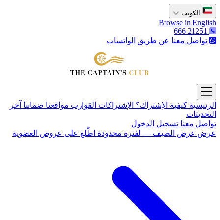
الكويت
Browse in English
666 21251
تواصل معنا عن طريق الواتساب
The Captain's Club
Open main menu
الرئيسية
كيفية الإشتراك؟
الإشتراكات
القوارب
مواقعنا
ضماننا
آخر
التحديثات
تواصل معنا
تسجيل الدخول
عرض
عرض الصيف — لفترة محدودة
اطّلع على عروض العضوية