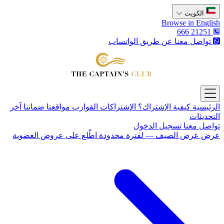
الكويت
Browse in English
666 21251
تواصل معنا عن طريق الواتساب
The Captain's Club
Open main menu
الرئيسية
كيفية الإشتراك؟
الإشتراكات
القوارب
مواقعنا
ضماننا
آخر
التحديثات
تواصل معنا
تسجيل الدخول
عرض
عرض الصيف — لفترة محدودة
اطّلع على عروض العضوية